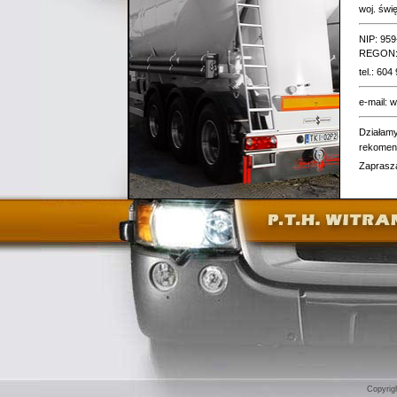
woj. świ
NIP: 959
REGON:
tel.: 604
e-mail:
w
Działamy
rekomend
Zaprasz
Copyri